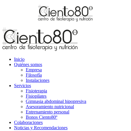
Inicio
Quiénes somos
Empresa
Filosofía
Instalaciones
Servicios
Fisioterapia
Fisiopilates
Gimnasia abdominal hipopresiva
Asesoramiento nutricional
Entrenamiento personal
Bonos Ciento80º
Colaboraciones
Noticias y Recomendaciones